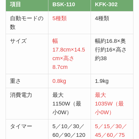
項目
BSK-110
KFK-302
自動モードの
5種類
4種類
数
サイズ
幅
幅約16.8×奥
17.8cm×14.5
行約16×高さ
cm×高さ
約38
8.7cm
重さ
0.8kg
1.9kg
消費電力
最大
最大
1150W（最
1035W（最
小0W）
小0W）
タイマー
5／10／30／
5／15／30／
60／90／120
45／60／75