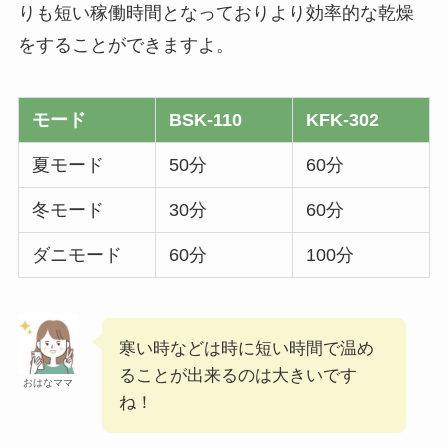
りも短い稼働時間となっておりより効率的な乾燥
をすることができますよ。
モード
BSK-110
KFK-302
夏モード
50分
60分
冬モード
30分
60分
ダニモード
60分
100分
寒い時などは時に短い時間で温め
ることが出来るのは大きいです
おはなママ
ね！