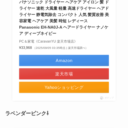
パナソニック ドライヤー ヘアケア アイロン 髪 ド
ライヤー 速乾 大風量 軽量 高速ドライヤー ヘアド
ライヤー 静電気除去 コンパクト 人気 髪質改善 美
容家電 ヘアケア 美髪 時短 レディース
Panasonic EH-NA0J-A ヘアードライヤー ナノケ
ア ディープネイビー
PC＆家電《CaravanYU 楽天市場店》
¥33,968
（2025/09/05 03:35時点 | 楽天市場調べ）
Amazon
楽天市場
Yahooショッピング
ポチップ
ラベンダーピンク⇩